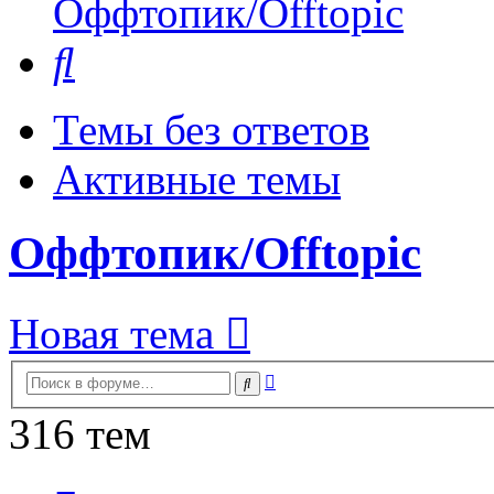
Оффтопик/Offtopic
Поиск
Темы без ответов
Активные темы
Оффтопик/Offtopic
Новая тема
Расширенный
Поиск
поиск
316 тем
Страница