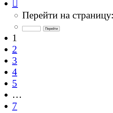
1
из
7
Перейти на страницу
1
2
3
4
5
…
7