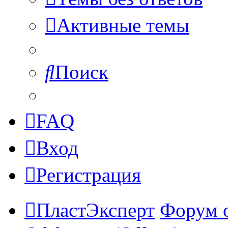
Активные темы
Поиск
FAQ
Вход
Регистрация
ПластЭксперт
Форум 