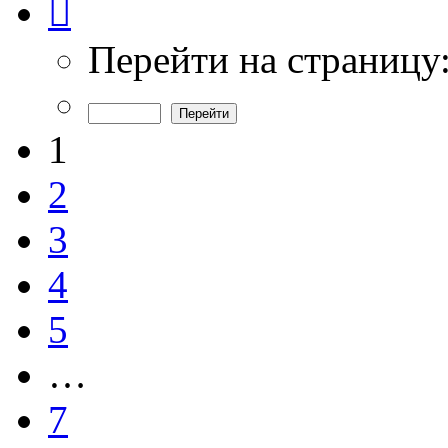
1
из
7
Перейти на страницу
1
2
3
4
5
…
7