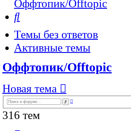
Оффтопик/Offtopic
Поиск
Темы без ответов
Активные темы
Оффтопик/Offtopic
Новая тема
Расширенный
Поиск
поиск
316 тем
Страница