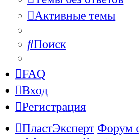
Активные темы
Поиск
FAQ
Вход
Регистрация
ПластЭксперт
Форум 