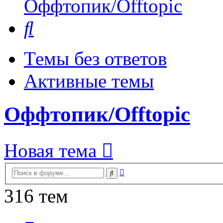
Оффтопик/Offtopic
Поиск
Темы без ответов
Активные темы
Оффтопик/Offtopic
Новая тема
Расширенный
Поиск
поиск
316 тем
Страница