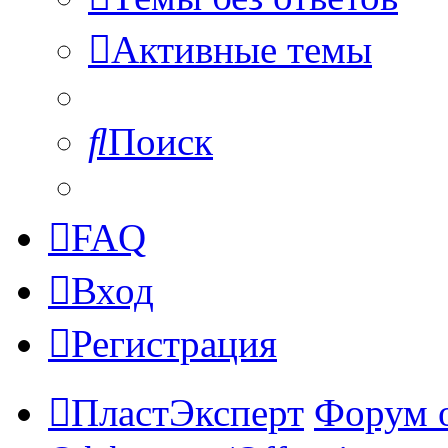
Активные темы
Поиск
FAQ
Вход
Регистрация
ПластЭксперт
Форум 