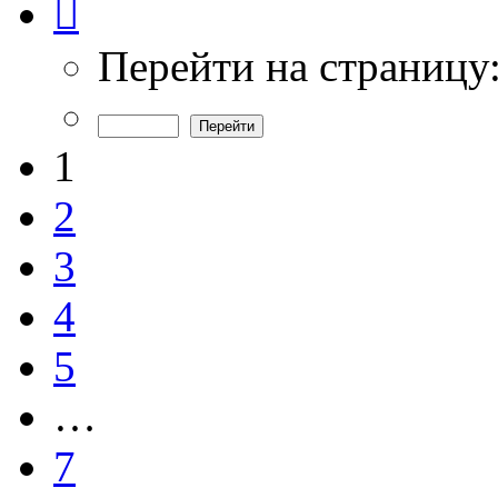
1
из
7
Перейти на страницу
1
2
3
4
5
…
7