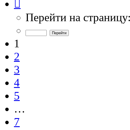
1
из
7
Перейти на страницу
1
2
3
4
5
…
7