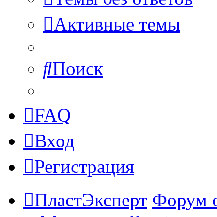
Активные темы
Поиск
FAQ
Вход
Регистрация
ПластЭксперт
Форум 