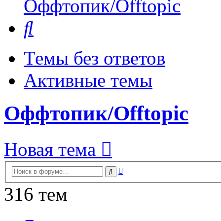
Оффтопик/Offtopic
Поиск
Темы без ответов
Активные темы
Оффтопик/Offtopic
Новая тема
Расширенный
Поиск
поиск
316 тем
Страница