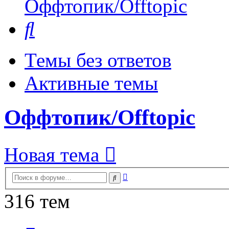
Оффтопик/Offtopic
Поиск
Темы без ответов
Активные темы
Оффтопик/Offtopic
Новая тема
Расширенный
Поиск
поиск
316 тем
Страница