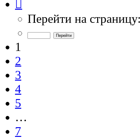
1
из
7
Перейти на страницу
1
2
3
4
5
…
7