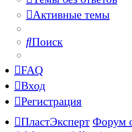
Активные темы
Поиск
FAQ
Вход
Регистрация
ПластЭксперт
Форум 