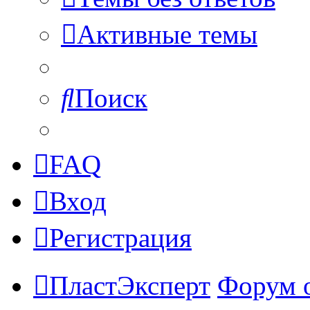
Активные темы
Поиск
FAQ
Вход
Регистрация
ПластЭксперт
Форум 