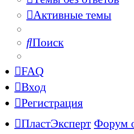
Активные темы
Поиск
FAQ
Вход
Регистрация
ПластЭксперт
Форум 