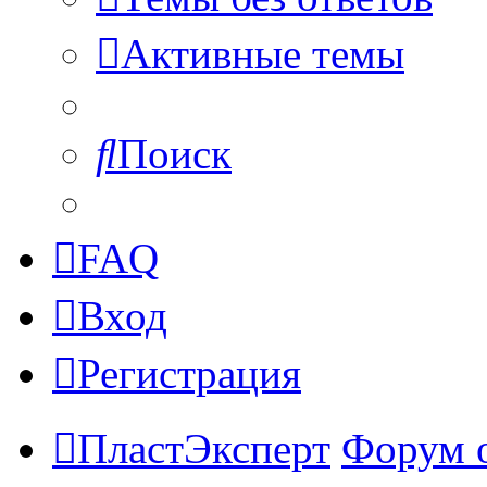
Активные темы
Поиск
FAQ
Вход
Регистрация
ПластЭксперт
Форум 