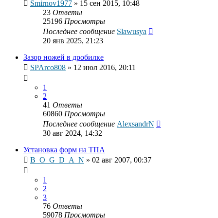
Smirnov1977
»
15 сен 2015, 10:48
23
Ответы
25196
Просмотры
Последнее сообщение
Slawusya
20 янв 2025, 21:23
Зазор ножей в дробилке
SPArco808
»
12 июл 2016, 20:11
1
2
41
Ответы
60860
Просмотры
Последнее сообщение
AlexsandrN
30 авг 2024, 14:32
Установка форм на ТПА
B_O_G_D_A_N
»
02 авг 2007, 00:37
1
2
3
76
Ответы
59078
Просмотры