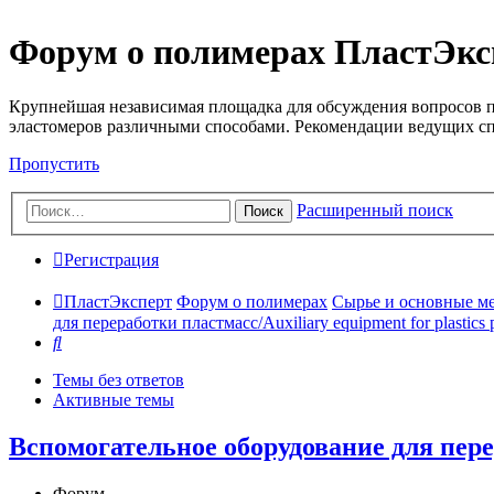
Форум о полимерах ПластЭкс
Крупнейшая независимая площадка для обсуждения вопросов п
эластомеров различными способами. Рекомендации ведущих с
Пропустить
Расширенный поиск
Поиск
Регистрация
ПластЭксперт
Форум о полимерах
Сырье и основные мето
для переработки пластмасс/Auxiliary equipment for plastics 
Поиск
Темы без ответов
Активные темы
Вспомогательное оборудование для перера
Форум