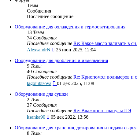
Темы
Сообщения
Последнее сообщение
Оборудование для охлаждения и термостатирования
13
Темы
74
Сообщения
Последнее сообщение
Re: Какое масло заливать в с
Перейти
AlexsandrN
25 июн 2025, 12:04
к
последнему
Оборудование для дробления и измельчения
сообщению
9
Темы
40
Сообщения
Последнее сообщение
Re: Криопомол полимеров и 
Перейти
tagolubtsova
01 дек 2025, 11:08
к
последнему
Оборудование для сушки
сообщению
2
Темы
37
Сообщения
Последнее сообщение
Re: Влажность гранулы ПЭ
Перейти
ksanka90
05 дек 2022, 13:56
к
последнему
Оборудование для хранения, дозирования и подачи сырья
сообщению
8
Темы