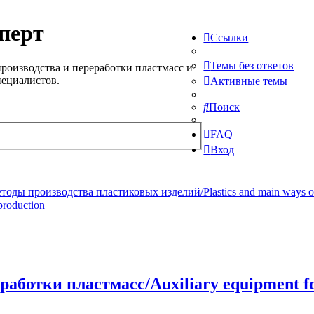
перт
Ссылки
Темы без ответов
роизводства и переработки пластмасс и
пециалистов.
Активные темы
Поиск
FAQ
Вход
ды производства пластиковых изделий/Plastics and main ways of pr
production
ботки пластмасс/Auxiliary equipment for