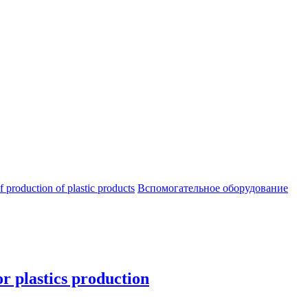
oduction of plastic products
Вспомогательное оборудование
 plastics production