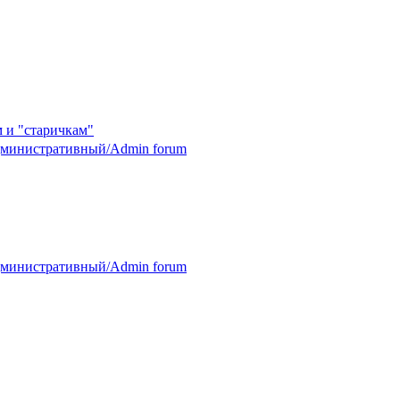
 и "старичкам"
министративный/Admin forum
министративный/Admin forum