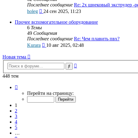
Последнее сообщение
Re: 2х шнековый экструдер -
Перейти
holeg
24 сен 2025, 11:23
к
последнему
Прочее вспомогательное оборудование
сообщению
6
Темы
49
Сообщения
Последнее сообщение
Re: Чем плавить пвх?
Перейти
Kurara
10 авг 2025, 02:48
к
последнему
Новая тема
сообщению
Расширенный
Поиск
поиск
448 тем
Страница
1
Перейти на страницу:
из
9
1
2
3
4
5
…