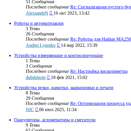
51
Сообщения
Последнее сообщение
Re: Сигнализация пустого б
Перейти
AlexsandrN
16 окт 2023, 13:42
к
последнему
Роботы и автоматизация
сообщению
3
Темы
26
Сообщения
Последнее сообщение
Re: Роботы для Нaitian MA25
Перейти
Andrei Lysenko
14 мар 2022, 15:39
к
последнему
Устройства измеряющие и контролирующие
сообщению
1
Темы
3
Сообщения
Последнее сообщение
Re: Настройка вискозиметра
Перейти
dubdubom
18 фев 2021, 15:02
к
последнему
Устройства резки, намотки, маркировки и печати
сообщению
8
Темы
29
Сообщения
Последнее сообщение
Re: Оптимизация процесса у
Перейти
NIC
06 июл 2025, 11:34
к
последнему
Грануляторы, агломераторы и смесители
сообщению
9
Темы
62
Сообщения