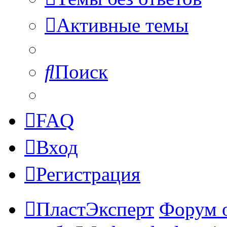
Активные темы
Поиск
FAQ
Вход
Регистрация
ПластЭксперт
Форум 