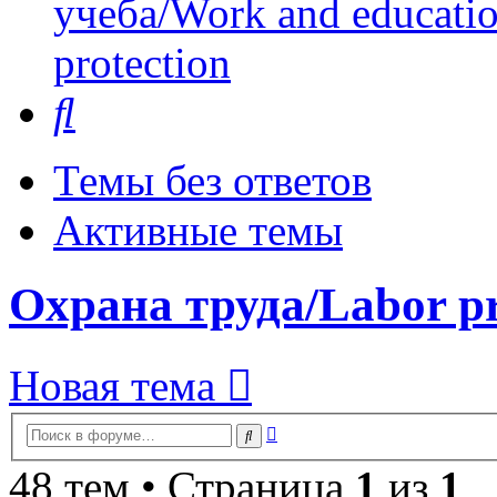
учеба/Work and educati
protection
Поиск
Темы без ответов
Активные темы
Охрана труда/Labor pr
Новая тема
Расширенный
Поиск
поиск
48 тем • Страница
1
из
1