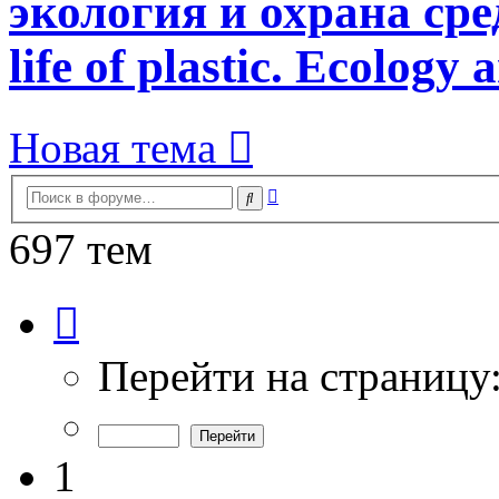
экология и охрана сред
life of plastic. Ecology
Новая тема
Расширенный
Поиск
поиск
697 тем
Страница
1
из
14
Перейти на страницу
1