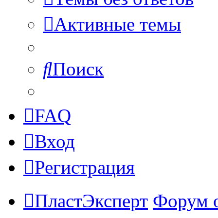
Активные темы
Поиск
FAQ
Вход
Регистрация
ПластЭксперт
Форум 