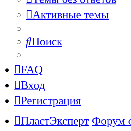
Активные темы
Поиск
FAQ
Вход
Регистрация
ПластЭксперт
Форум 