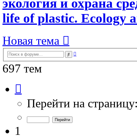
экология и охрана сред
life of plastic. Ecology
Новая тема
Расширенный
Поиск
поиск
697 тем
Страница
1
из
14
Перейти на страницу
1