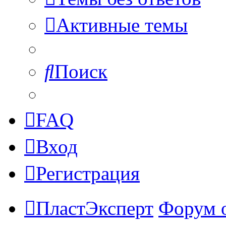
Активные темы
Поиск
FAQ
Вход
Регистрация
ПластЭксперт
Форум 