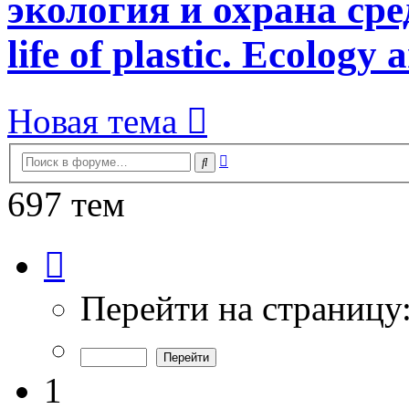
экология и охрана сред
life of plastic. Ecology
Новая тема
Расширенный
Поиск
поиск
697 тем
Страница
1
из
14
Перейти на страницу
1