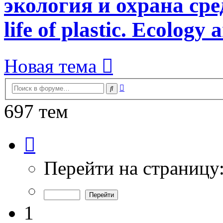
экология и охрана сред
life of plastic. Ecology
Новая тема
Расширенный
Поиск
поиск
697 тем
Страница
1
из
14
Перейти на страницу
1