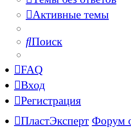
Активные темы
Поиск
FAQ
Вход
Регистрация
ПластЭксперт
Форум 