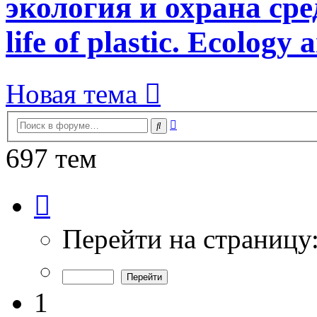
экология и охрана сред
life of plastic. Ecology
Новая тема
Расширенный
Поиск
поиск
697 тем
Страница
1
из
14
Перейти на страницу
1