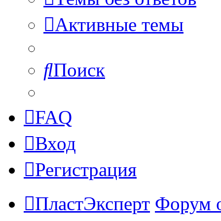
Активные темы
Поиск
FAQ
Вход
Регистрация
ПластЭксперт
Форум 