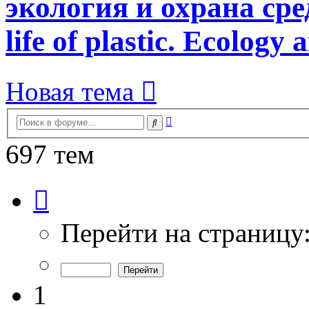
экология и охрана сред
life of plastic. Ecology
Новая тема
Расширенный
Поиск
поиск
697 тем
Страница
1
из
14
Перейти на страницу
1