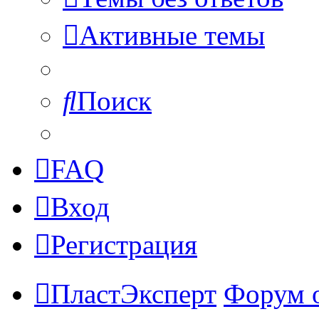
Активные темы
Поиск
FAQ
Вход
Регистрация
ПластЭксперт
Форум 