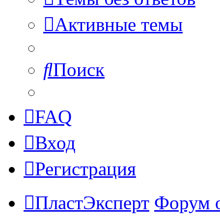
Активные темы
Поиск
FAQ
Вход
Регистрация
ПластЭксперт
Форум 