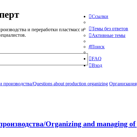
перт
Ссылки
Темы без ответов
роизводства и переработки пластмасс и
пециалистов.
Активные темы
Поиск
FAQ
Вход
производства/Questions about production organizing
Организация,
роизводства/Organizing and managing of 