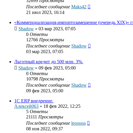
32699
Просмотры
Последнее сообщение
Maks42
21 июл 2023, 16:14
«Коммерциализация-импортозамещение (очередь XIX)» гр
Shadow
»
03 мар 2023, 07:05
0
Ответы
12766
Просмотры
Последнее сообщение
Shadow
03 мар 2023, 07:05
Льготный кредит до 500 млн. 3%.
Shadow
»
09 фев 2023, 05:00
0
Ответы
10798
Просмотры
Последнее сообщение
Shadow
09 фев 2023, 05:00
1C ERP внедрение.
Алексей063
»
18 фев 2022, 12:25
5
Ответы
21111
Просмотры
Последнее сообщение
leosssss
08 ноя 2022, 09:37