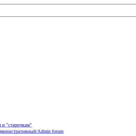
 и "старичкам"
министративный/Admin forum