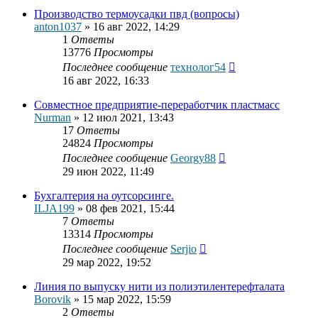
Производство термоусадки пвд (вопросы)
anton1037
»
16 авг 2022, 14:29
1
Ответы
13776
Просмотры
Последнее сообщение
технолог54
16 авг 2022, 16:33
Совместное предприятие-переработчик пластмасс
Nurman
»
12 июл 2021, 13:43
17
Ответы
24824
Просмотры
Последнее сообщение
Georgy88
29 июн 2022, 11:49
Бухгалтерия на оутсорсинге.
ILJA199
»
08 фев 2021, 15:44
7
Ответы
13314
Просмотры
Последнее сообщение
Serjio
29 мар 2022, 19:52
Линия по выпуску нити из полиэтилентерефталата
Borovik
»
15 мар 2022, 15:59
2
Ответы