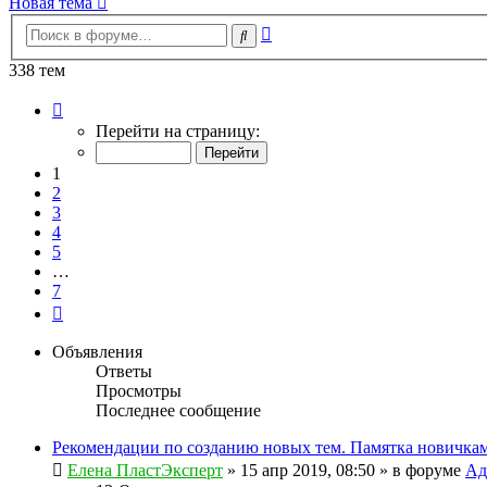
Новая тема
Расширенный
Поиск
поиск
338 тем
Страница
1
Перейти на страницу:
из
7
1
2
3
4
5
…
7
След.
Объявления
Ответы
Просмотры
Последнее сообщение
Рекомендации по созданию новых тем. Памятка новичкам
Елена ПластЭксперт
»
15 апр 2019, 08:50
» в форуме
Ад