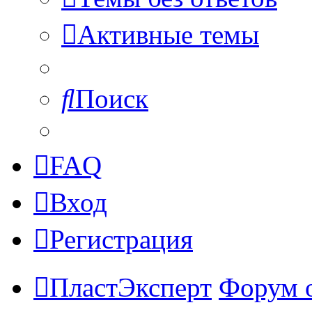
Активные темы
Поиск
FAQ
Вход
Регистрация
ПластЭксперт
Форум 