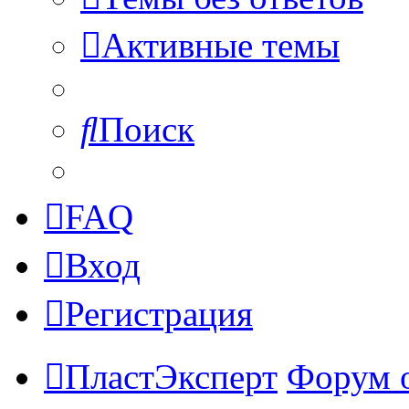
Активные темы
Поиск
FAQ
Вход
Регистрация
ПластЭксперт
Форум 