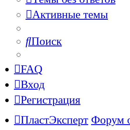
Активные темы
Поиск
FAQ
Вход
Регистрация
ПластЭксперт
Форум 