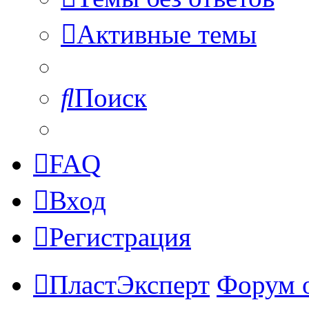
Активные темы
Поиск
FAQ
Вход
Регистрация
ПластЭксперт
Форум 