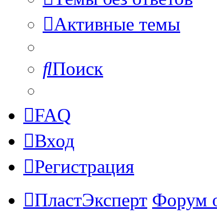
Активные темы
Поиск
FAQ
Вход
Регистрация
ПластЭксперт
Форум 