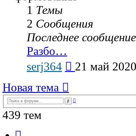
1
Темы
2
Сообщения
Последнее сообщение
Разбо…
Перейти
serj364
21 май 2020
к
последнему
сообщению
Новая тема
Расширенный
Поиск
поиск
439 тем
Страница
1