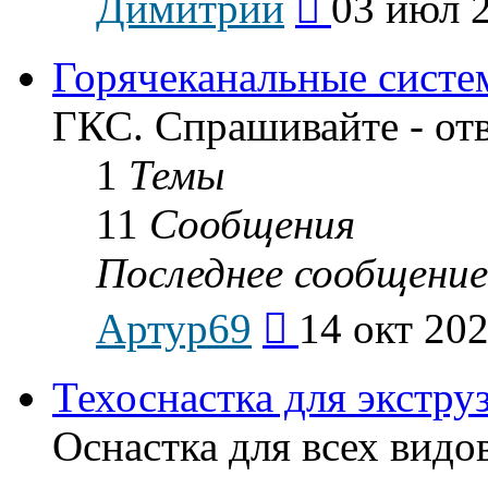
Димитрий
03 июл 2
к
последнему
сообщению
Горячеканальные систе
ГКС. Спрашивайте - от
1
Темы
11
Сообщения
Последнее сообщение
Перейти
Артур69
14 окт 202
к
последнему
сообщению
Техоснастка для экстру
Оснастка для всех видо