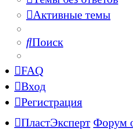
Активные темы
Поиск
FAQ
Вход
Регистрация
ПластЭксперт
Форум 