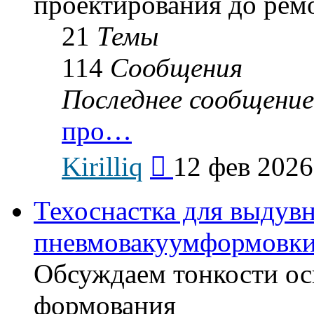
проектирования до рем
21
Темы
114
Сообщения
Последнее сообщение
про…
Перейти
Kirilliq
12 фев 2026
к
последнему
сообщению
Техоснастка для выдув
пневмовакуумформовк
Обсуждаем тонкости ос
формования