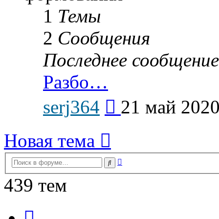
1
Темы
2
Сообщения
Последнее сообщение
Разбо…
Перейти
serj364
21 май 2020
к
последнему
сообщению
Новая тема
Расширенный
Поиск
поиск
439 тем
Страница
1