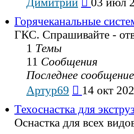
Димитрий
03 июл 2
к
последнему
сообщению
Горячеканальные систе
ГКС. Спрашивайте - от
1
Темы
11
Сообщения
Последнее сообщение
Перейти
Артур69
14 окт 202
к
последнему
сообщению
Техоснастка для экстру
Оснастка для всех видо