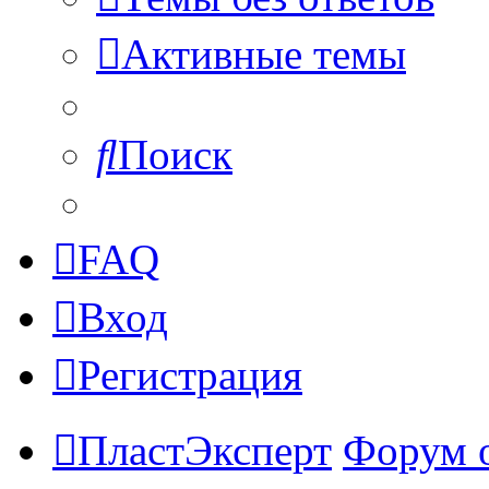
Активные темы
Поиск
FAQ
Вход
Регистрация
ПластЭксперт
Форум 