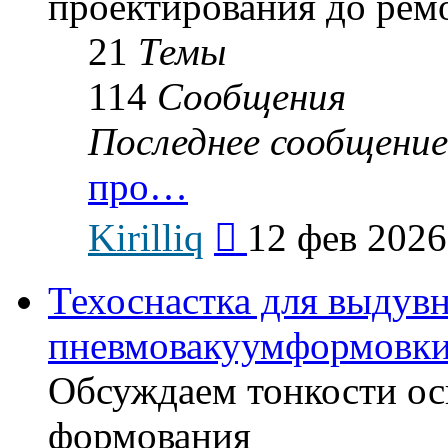
проектирования до рем
21
Темы
114
Сообщения
Последнее сообщение
про…
Перейти
Kirilliq
12 фев 2026
к
последнему
сообщению
Техоснастка для выдув
пневмовакуумформовк
Обсуждаем тонкости ос
формования