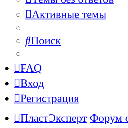
Активные темы
Поиск
FAQ
Вход
Регистрация
ПластЭксперт
Форум 