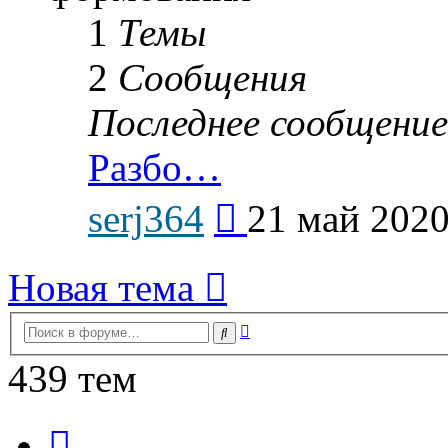
1
Темы
2
Сообщения
Последнее сообщение
Разбо…
Перейти
serj364
21 май 2020
к
последнему
сообщению
Новая тема
Расширенный
Поиск
поиск
439 тем
Страница
1