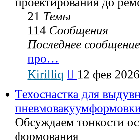
проектирования до рем
21
Темы
114
Сообщения
Последнее сообщение
про…
Перейти
Kirilliq
12 фев 2026
к
последнему
сообщению
Техоснастка для выдув
пневмовакуумформовк
Обсуждаем тонкости ос
формования