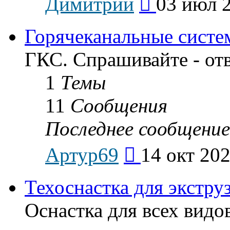
Димитрий
03 июл 2
к
последнему
сообщению
Горячеканальные систе
ГКС. Спрашивайте - от
1
Темы
11
Сообщения
Последнее сообщение
Перейти
Артур69
14 окт 202
к
последнему
сообщению
Техоснастка для экстру
Оснастка для всех видо