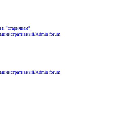
 и "старичкам"
министративный/Admin forum
министративный/Admin forum