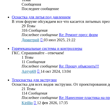
Сообщения
Последнее сообщение
Оснастка для литья под давлением
В этом форуме обсуждаем все что касается литьевых прес
29
Темы
316
Сообщения
Последнее сообщение
Re: Ремонт пресс форм
Перейти
Димитрий
03 июл 2025, 21:22
к
последнему
Горячеканальные системы и контроллеры
сообщению
ГКС. Спрашивайте - отвечаем!
1
Темы
11
Сообщения
Последнее сообщение
Re: Прошу объяснить!!!
Перейти
Артур69
14 окт 2024, 13:04
к
последнему
Техоснастка для экструзии
сообщению
Оснастка для всех видов экструзии. От проектирования д
21
Темы
114
Сообщения
Последнее сообщение
Re: Нанесение пластика на п
Перейти
Kirilliq
12 фев 2026, 17:35
к