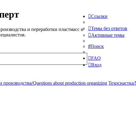
перт
Ссылки
Темы без ответов
роизводства и переработки пластмасс и
пециалистов.
Активные темы
Поиск
FAQ
Вход
производства/Questions about production organizing
Техоснастка/