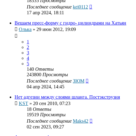
18335
Просмотры
Последнее сообщение
kei0112
17 апр 2024, 18:11
Вешаем пресс-форму с гидро- цилиндрами на Хатьян
Олька
»
29 июн 2012, 19:09
1
2
3
4
5
140
Ответы
243800
Просмотры
Последнее сообщение
ЗЮМ
04 апр 2024, 14:45
Нет адгезии между слоями шланга. Постэкструзия
KST
»
20 сен 2010, 07:23
18
Ответы
19519
Просмотры
Последнее сообщение
Maks42
02 сен 2023, 09:27