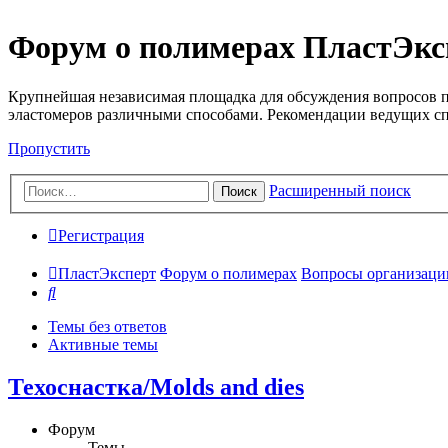
Форум о полимерах ПластЭкс
Крупнейшая независимая площадка для обсуждения вопросов п
эластомеров различными способами. Рекомендации ведущих с
Пропустить
Расширенный поиск
Поиск
Регистрация
ПластЭксперт
Форум о полимерах
Вопросы организации 
Поиск
Темы без ответов
Активные темы
Техоснастка/Molds and dies
Форум
Темы