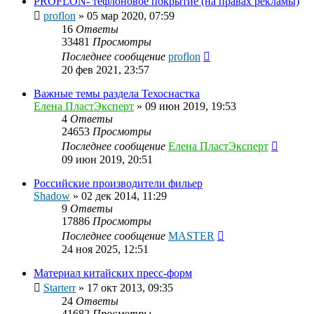
PROFLON- тефлоновое покрытие (на правах рекламы)
proflon
»
05 мар 2020, 07:59
16
Ответы
33481
Просмотры
Последнее сообщение
proflon
20 фев 2021, 23:57
Важные темы раздела Техоснастка
Елена ПластЭксперт
»
09 июн 2019, 19:53
4
Ответы
24653
Просмотры
Последнее сообщение
Елена ПластЭксперт
09 июн 2019, 20:51
Российские производители фильер
Shadow
»
02 дек 2014, 11:29
9
Ответы
17886
Просмотры
Последнее сообщение
MASTER
24 ноя 2025, 12:51
Материал китайских пресс-форм
Starterr
»
17 окт 2013, 09:35
24
Ответы
41682
Просмотры