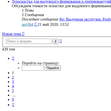
последнему
Техоснастка для выдувного формования и пневмовакуу
сообщению
Обсуждаем тонкости оснастки для выдувного формовани
1
Темы
2
Сообщения
Последнее сообщение
Re: Выдувная экструзия. Раз
Перейти
serj364
21 май 2020, 13:52
к
последнему
Новая тема
сообщению
Расширенный
Поиск
поиск
439 тем
Страница
1
Перейти на страницу:
из
9
1
2
3
4
5
…
9
След.