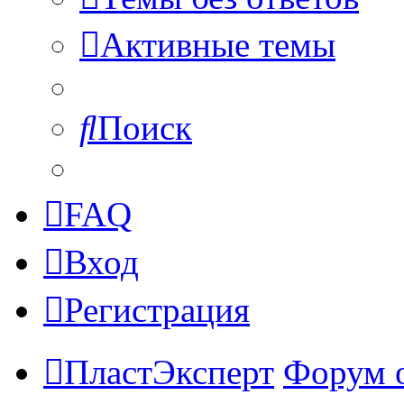
Активные темы
Поиск
FAQ
Вход
Регистрация
ПластЭксперт
Форум 