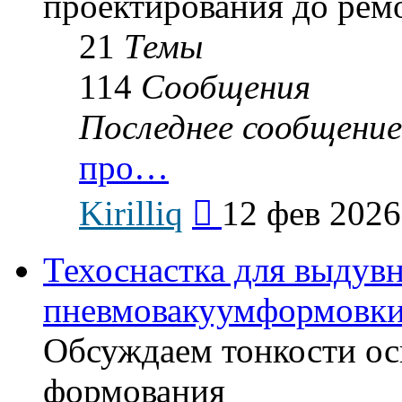
проектирования до рем
21
Темы
114
Сообщения
Последнее сообщение
про…
Перейти
Kirilliq
12 фев 2026
к
последнему
сообщению
Техоснастка для выдув
пневмовакуумформовк
Обсуждаем тонкости ос
формования