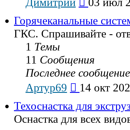
Димитрий
03 июл 2
к
последнему
сообщению
Горячеканальные систе
ГКС. Спрашивайте - от
1
Темы
11
Сообщения
Последнее сообщение
Перейти
Артур69
14 окт 202
к
последнему
сообщению
Техоснастка для экстру
Оснастка для всех видо