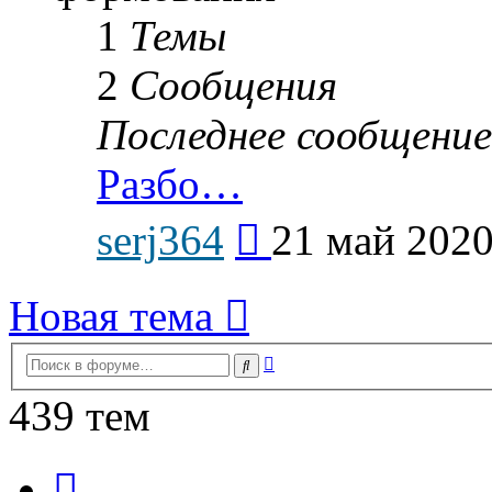
1
Темы
2
Сообщения
Последнее сообщение
Разбо…
Перейти
serj364
21 май 2020
к
последнему
сообщению
Новая тема
Расширенный
Поиск
поиск
439 тем
Страница
1