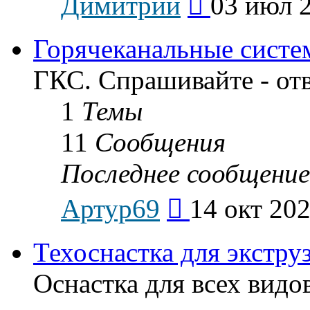
Димитрий
03 июл 2
к
последнему
сообщению
Горячеканальные систе
ГКС. Спрашивайте - от
1
Темы
11
Сообщения
Последнее сообщение
Перейти
Артур69
14 окт 202
к
последнему
сообщению
Техоснастка для экстру
Оснастка для всех видо