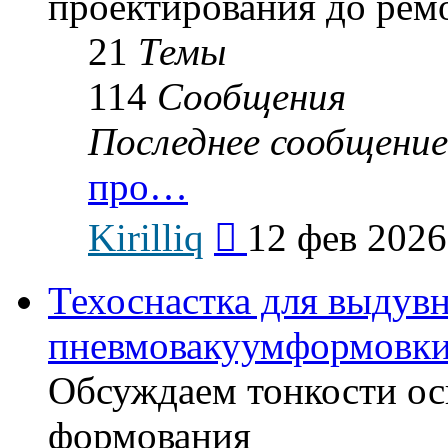
проектирования до рем
21
Темы
114
Сообщения
Последнее сообщение
про…
Перейти
Kirilliq
12 фев 2026
к
последнему
сообщению
Техоснастка для выдув
пневмовакуумформовк
Обсуждаем тонкости ос
формования