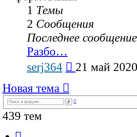
1
Темы
2
Сообщения
Последнее сообщение
Разбо…
Перейти
serj364
21 май 2020
к
последнему
сообщению
Новая тема
Расширенный
Поиск
поиск
439 тем
Страница
1