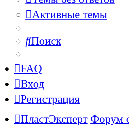
Активные темы
Поиск
FAQ
Вход
Регистрация
ПластЭксперт
Форум 