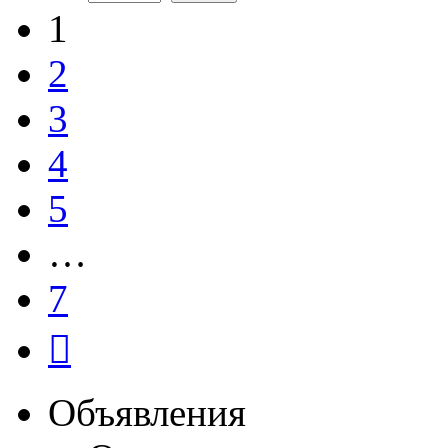
1
2
3
4
5
…
7
След.
Объявления