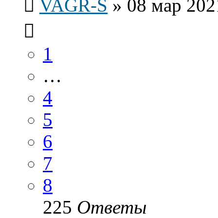
VAGR-S
»
08 мар 202
1
…
4
5
6
7
8
225
Ответы