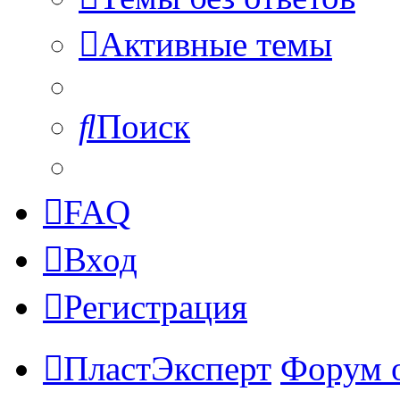
Активные темы
Поиск
FAQ
Вход
Регистрация
ПластЭксперт
Форум 