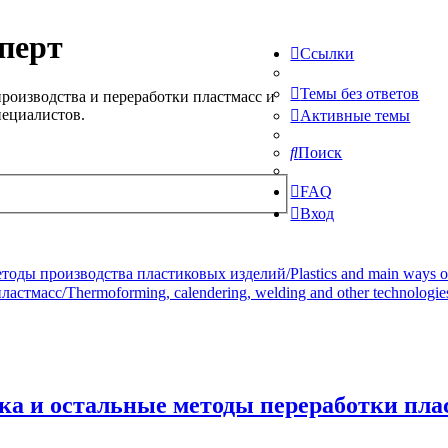
перт
Ссылки
Темы без ответов
роизводства и переработки пластмасс и
пециалистов.
Активные темы
Поиск
FAQ
Вход
ды производства пластиковых изделий/Plastics and main ways of pr
стмасс/Thermoforming, calendering, welding and other technologie
а и остальные методы переработки плас