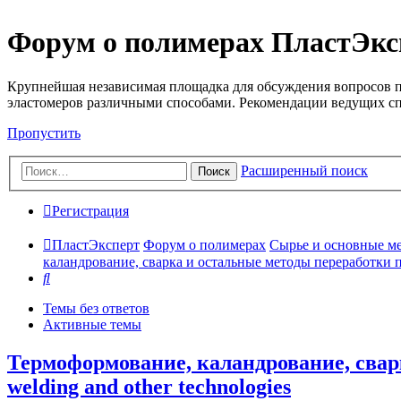
Форум о полимерах ПластЭкс
Крупнейшая независимая площадка для обсуждения вопросов п
эластомеров различными способами. Рекомендации ведущих с
Пропустить
Расширенный поиск
Поиск
Регистрация
ПластЭксперт
Форум о полимерах
Сырье и основные мето
каландрование, сварка и остальные методы переработки пла
Поиск
Темы без ответов
Активные темы
Термоформование, каландрование, сварк
welding and other technologies