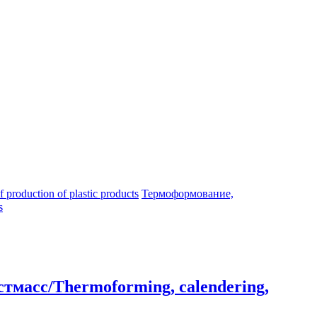
oduction of plastic products
Термоформование,
s
тмасс/Thermoforming, calendering,