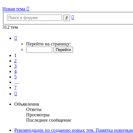
Новая тема
Расширенный
Поиск
поиск
312 тем
Страница
1
Перейти на страницу:
из
7
1
2
3
4
5
…
7
След.
Объявления
Ответы
Просмотры
Последнее сообщение
Рекомендации по созданию новых тем. Памятка новичкам