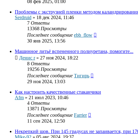
08 фев 2025, 01:00
Проблемы с экструзией пленки методом каландрирования
Serdruid
»
18 дек 2024, 11:46
7
Ответы
13368
Просмотры
Последнее сообщение
ebb_flow
30 янв 2025, 13:56
Машинное литьё вспененного полиуретана, помогите...
Денис r
»
27 ноя 2024, 18:22
8
Ответы
19256
Просмотры
Последнее сообщение
Тигирь
29 ноя 2024, 13:03
Как настроить качественные стаканчики
Afm
»
21 июл 2023, 10:46
4
Ответы
13871
Просмотры
Последнее сообщение
Farrier
11 сен 2024, 12:50
Некрепкий шов. При 145 градусах не запаивается, при 1
Mike-92
»
05 авг 2024, 19:37