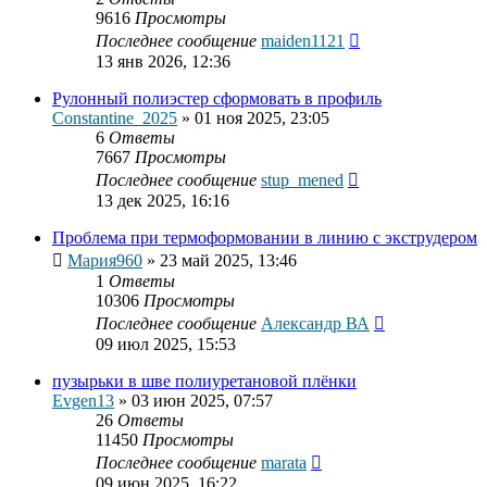
9616
Просмотры
Последнее сообщение
maiden1121
13 янв 2026, 12:36
Рулонный полиэстер сформовать в профиль
Constantine_2025
»
01 ноя 2025, 23:05
6
Ответы
7667
Просмотры
Последнее сообщение
stup_mened
13 дек 2025, 16:16
Проблема при термоформовании в линию с экструдером
Мария960
»
23 май 2025, 13:46
1
Ответы
10306
Просмотры
Последнее сообщение
Александр ВА
09 июл 2025, 15:53
пузырьки в шве полиуретановой плёнки
Evgen13
»
03 июн 2025, 07:57
26
Ответы
11450
Просмотры
Последнее сообщение
marata
09 июн 2025, 16:22