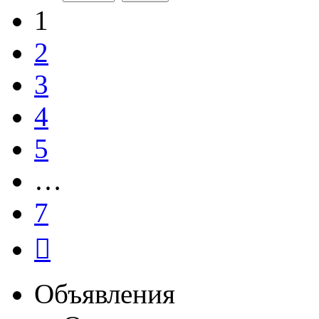
1
2
3
4
5
…
7
След.
Объявления