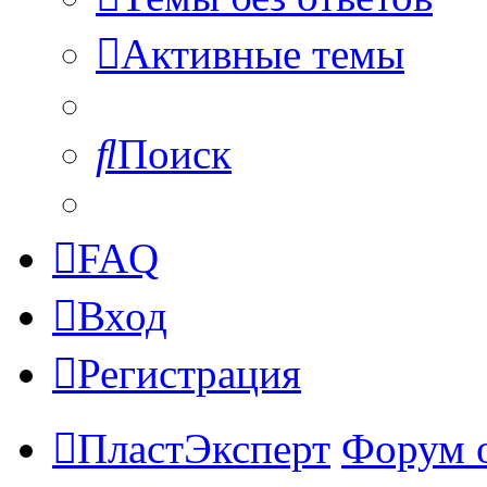
Активные темы
Поиск
FAQ
Вход
Регистрация
ПластЭксперт
Форум 