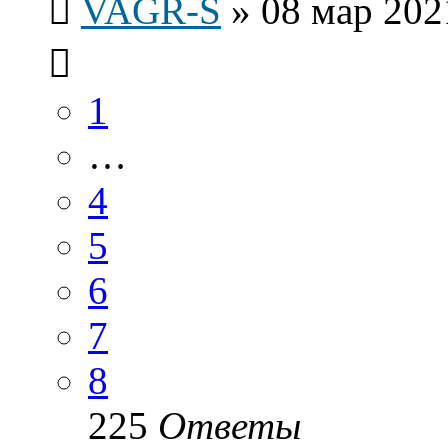
VAGR-S
»
08 мар 202
1
…
4
5
6
7
8
225
Ответы