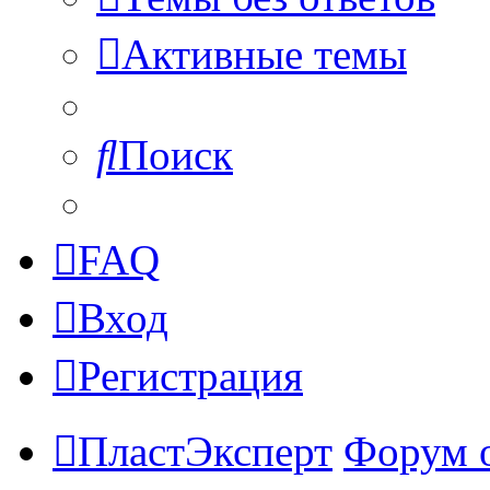
Активные темы
Поиск
FAQ
Вход
Регистрация
ПластЭксперт
Форум 