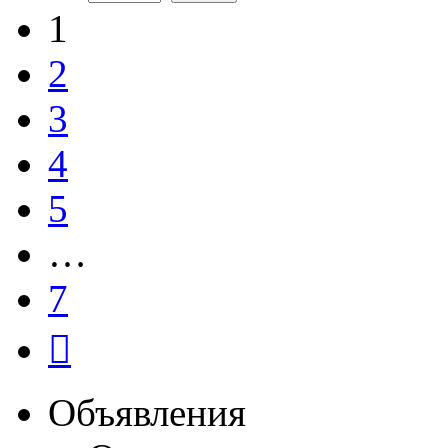
1
2
3
4
5
…
7
След.
Объявления