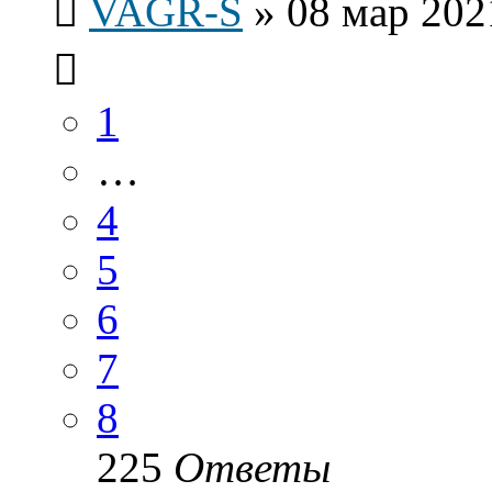
VAGR-S
»
08 мар 202
1
…
4
5
6
7
8
225
Ответы