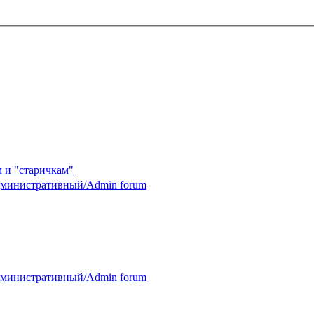
 и "старичкам"
министративный/Admin forum
министративный/Admin forum