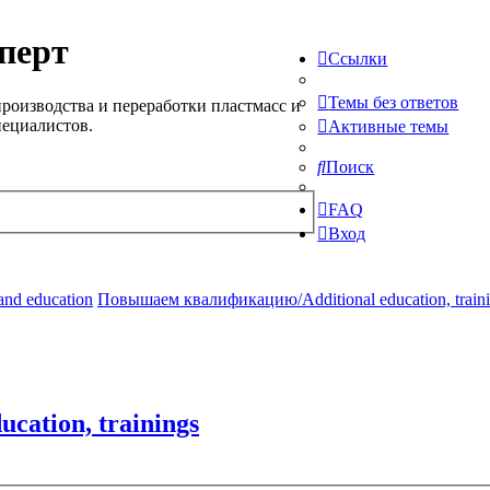
перт
Ссылки
Темы без ответов
роизводства и переработки пластмасс и
пециалистов.
Активные темы
Поиск
FAQ
Вход
and education
Повышаем квалификацию/Additional education, train
ation, trainings