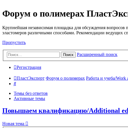
Форум о полимерах ПластЭкс
Крупнейшая независимая площадка для обсуждения вопросов п
эластомеров различными способами. Рекомендации ведущих с
Пропустить
Расширенный поиск
Поиск
Регистрация
ПластЭксперт
Форум о полимерах
Работа и учеба/Work 
Поиск
Темы без ответов
Активные темы
Повышаем квалификацию/Additional educ
Новая тема