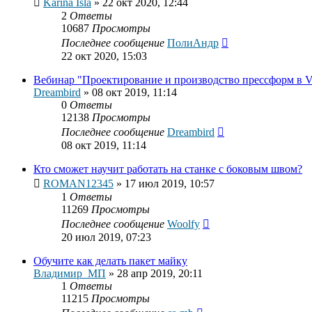
Karina Isla
»
22 окт 2020, 12:44
2
Ответы
10687
Просмотры
Последнее сообщение
ПолиАндр
22 окт 2020, 15:03
Вебинар "Проектирование и производство прессформ в V
Dreambird
»
08 окт 2019, 11:14
0
Ответы
12138
Просмотры
Последнее сообщение
Dreambird
08 окт 2019, 11:14
Кто сможет научит работать на станке с боковым швом?
ROMAN12345
»
17 июл 2019, 10:57
1
Ответы
11269
Просмотры
Последнее сообщение
Woolfy
20 июл 2019, 07:23
Обучите как делать пакет майку
Владимир_МП
»
28 апр 2019, 20:11
1
Ответы
11215
Просмотры