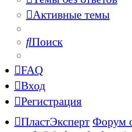
Активные темы
Поиск
FAQ
Вход
Регистрация
ПластЭксперт
Форум 