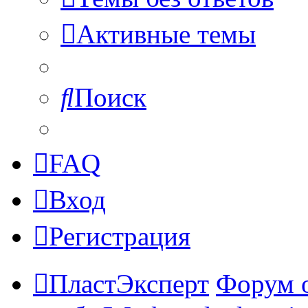
Активные темы
Поиск
FAQ
Вход
Регистрация
ПластЭксперт
Форум 