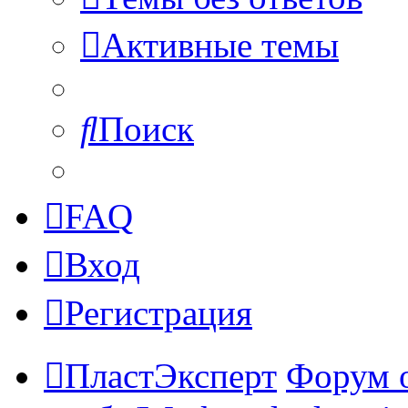
Активные темы
Поиск
FAQ
Вход
Регистрация
ПластЭксперт
Форум 