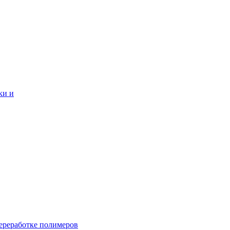
ки и
переработке полимеров