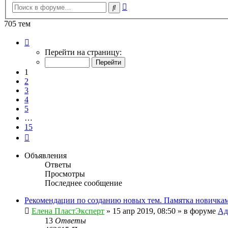
Расширенный
Поиск
поиск
705 тем
Страница
1
Перейти на страницу:
из
15
1
2
3
4
5
…
15
След.
Объявления
Ответы
Просмотры
Последнее сообщение
Рекомендации по созданию новых тем. Памятка новичкам
Елена ПластЭксперт
»
15 апр 2019, 08:50
» в форуме
Ад
13
Ответы