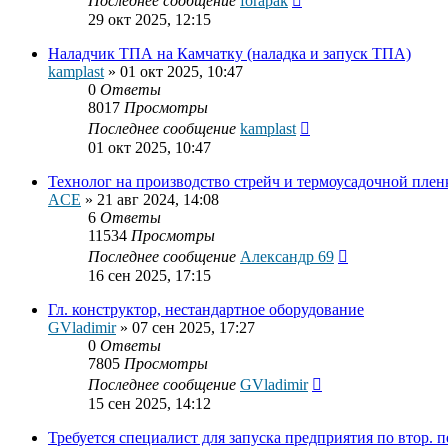
Последнее сообщение
forapak
29 окт 2025, 12:15
Наладчик ТПА на Камчатку (наладка и запуск ТПА)
kamplast
»
01 окт 2025, 10:47
0
Ответы
8017
Просмотры
Последнее сообщение
kamplast
01 окт 2025, 10:47
Технолог на производство стрейч и термоусадочной плен
ACE
»
21 авг 2024, 14:08
6
Ответы
11534
Просмотры
Последнее сообщение
Александр 69
16 сен 2025, 17:15
Гл. конструктор, нестандартное оборудование
GVladimir
»
07 сен 2025, 17:27
0
Ответы
7805
Просмотры
Последнее сообщение
GVladimir
15 сен 2025, 14:12
Требуется специалист для запуска предприятия по втор. 