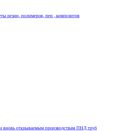
ты резин, полимеров, пен , композитов
 и вновь открываемым производствам ПНД труб