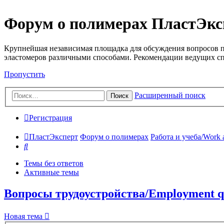
Форум о полимерах ПластЭкс
Крупнейшая независимая площадка для обсуждения вопросов п
эластомеров различными способами. Рекомендации ведущих с
Пропустить
Расширенный поиск
Поиск
Регистрация
ПластЭксперт
Форум о полимерах
Работа и учеба/Work 
Поиск
Темы без ответов
Активные темы
Вопросы трудоустройства/Employment qu
Новая тема