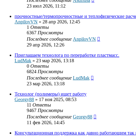
Последнее сообщение
Asdffdsa
23 июл 2026, 11:12
прочностные/термопрочностные и теплофизические расче
AnpilovVN
»
28 апр 2026, 12:45
1
Ответы
6367
Просмотры
Последнее сообщение
AnpilovVN
29 апр 2026, 12:26
Приглашаем технолога по переработке пластмасс.
LudMak
»
23 мар 2026, 13:18
0
Ответы
6824
Просмотры
Последнее сообщение
LudMak
23 мар 2026, 13:18
Технолог (полимеры) ищет работу
Georgy88
»
17 ноя 2025, 08:53
11
Ответы
9467
Просмотры
Последнее сообщение
Georgy88
11 фев 2026, 14:45
Консультационная поддержка как давно работающим так