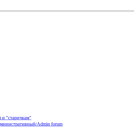
 и "старичкам"
министративный/Admin forum