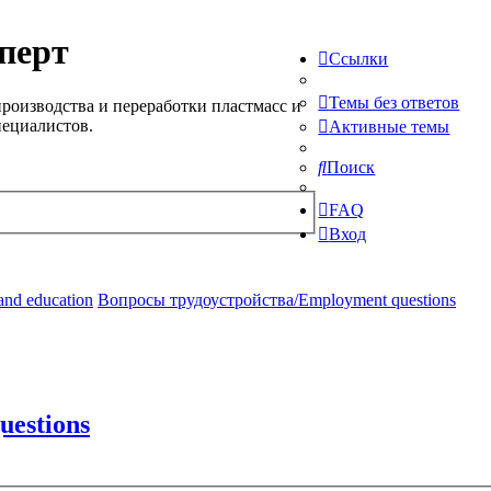
перт
Ссылки
Темы без ответов
роизводства и переработки пластмасс и
пециалистов.
Активные темы
Поиск
FAQ
Вход
and education
Вопросы трудоустройства/Employment questions
estions