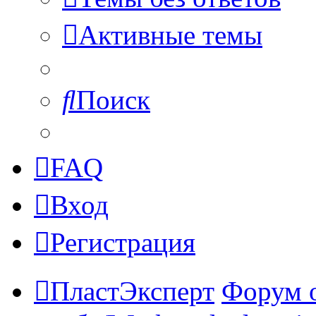
Активные темы
Поиск
FAQ
Вход
Регистрация
ПластЭксперт
Форум 