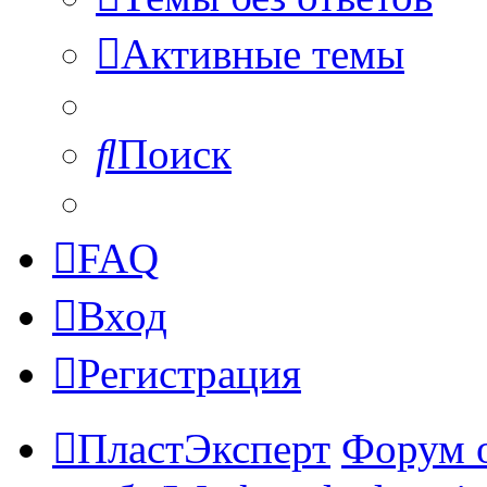
Активные темы
Поиск
FAQ
Вход
Регистрация
ПластЭксперт
Форум 