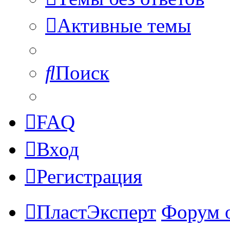
Активные темы
Поиск
FAQ
Вход
Регистрация
ПластЭксперт
Форум 