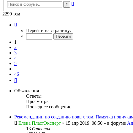
Расширенный
Поиск
поиск
2299 тем
Страница
1
Перейти на страницу:
из
46
1
2
3
4
5
…
46
След.
Объявления
Ответы
Просмотры
Последнее сообщение
Рекомендации по созданию новых тем. Памятка новичкам
Елена ПластЭксперт
»
15 апр 2019, 08:50
» в форуме
Ад
13
Ответы