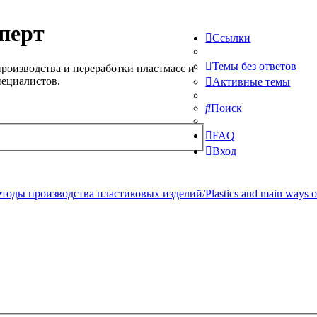
перт
Ссылки
Темы без ответов
роизводства и переработки пластмасс и
пециалистов.
Активные темы
Поиск
FAQ
Вход
ды производства пластиковых изделий/Plastics and main ways of pr