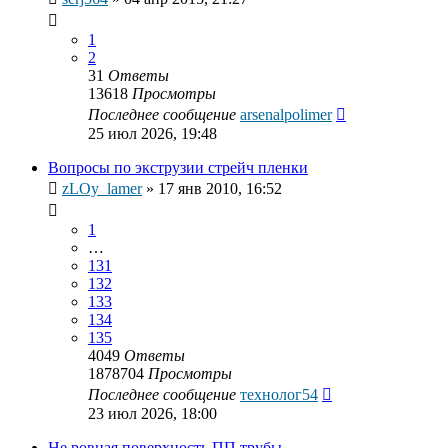
1
2
31
Ответы
13618
Просмотры
Последнее сообщение
arsenalpolimer
25 июл 2026, 19:48
Вопросы по экструзии стрейч пленки
zLOy_lamer
»
17 янв 2010, 16:52
1
…
131
132
133
134
135
4049
Ответы
1878704
Просмотры
Последнее сообщение
технолог54
23 июл 2026, 18:00
Не ровная поверхность ПП трубы