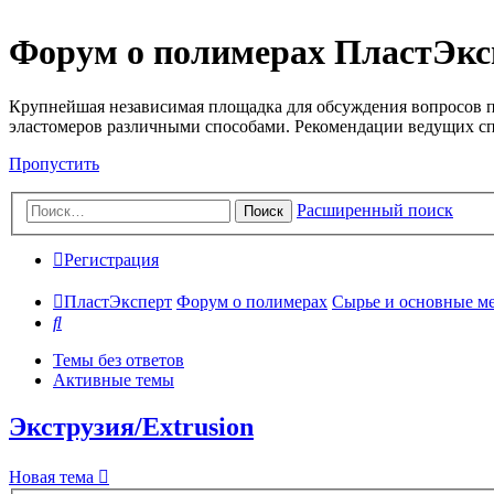
Форум о полимерах ПластЭкс
Крупнейшая независимая площадка для обсуждения вопросов п
эластомеров различными способами. Рекомендации ведущих с
Пропустить
Расширенный поиск
Поиск
Регистрация
ПластЭксперт
Форум о полимерах
Сырье и основные мето
Поиск
Темы без ответов
Активные темы
Экструзия/Extrusion
Новая тема