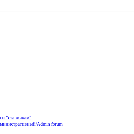
 и "старичкам"
министративный/Admin forum