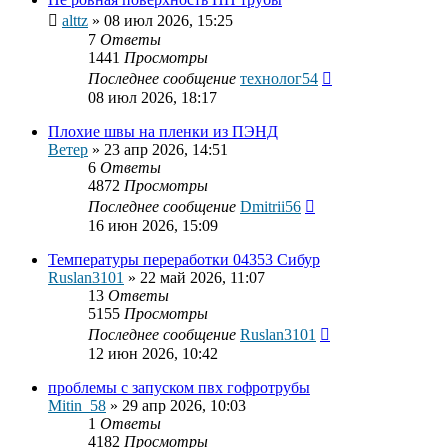
alttz
»
08 июл 2026, 15:25
7
Ответы
1441
Просмотры
Последнее сообщение
технолог54
08 июл 2026, 18:17
Плохие швы на пленки из ПЭНД
Ветер
»
23 апр 2026, 14:51
6
Ответы
4872
Просмотры
Последнее сообщение
Dmitrii56
16 июн 2026, 15:09
Температуры переработки 04353 Сибур
Ruslan3101
»
22 май 2026, 11:07
13
Ответы
5155
Просмотры
Последнее сообщение
Ruslan3101
12 июн 2026, 10:42
проблемы с запуском пвх гофротрубы
Mitin_58
»
29 апр 2026, 10:03
1
Ответы
4182
Просмотры