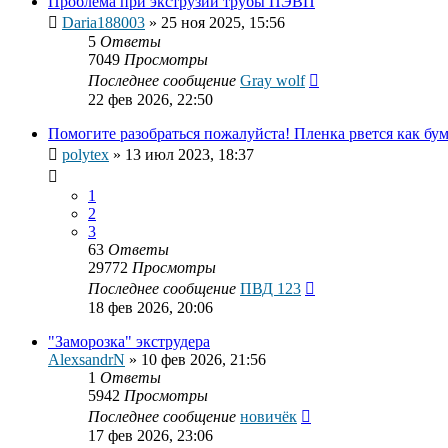
Проблема при экструзии трубы ПЭВП
Daria188003
»
25 ноя 2025, 15:56
5
Ответы
7049
Просмотры
Последнее сообщение
Gray wolf
22 фев 2026, 22:50
Помогите разобраться пожалуйста! Пленка рвется как бум
polytex
»
13 июл 2023, 18:37
1
2
3
63
Ответы
29772
Просмотры
Последнее сообщение
ПВД 123
18 фев 2026, 20:06
"Заморозка" экструдера
AlexsandrN
»
10 фев 2026, 21:56
1
Ответы
5942
Просмотры
Последнее сообщение
новичёк
17 фев 2026, 23:06