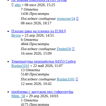
alttz
»
08 июл 2026, 15:25
7
Ответы
1436
Просмотры
Последнее сообщение
технолог54
08 июл 2026, 18:17
Плохие швы на пленки из ПЭНД
Ветер
»
23 апр 2026, 14:51
6
Ответы
4844
Просмотры
Последнее сообщение
Dmitrii56
16 июн 2026, 15:09
Температуры переработки 04353 Сибур
Ruslan3101
»
22 май 2026, 11:07
13
Ответы
5140
Просмотры
Последнее сообщение
Ruslan3101
12 июн 2026, 10:42
проблемы с запуском пвх гофротрубы
Mitin_58
»
29 апр 2026, 10:03
1
Ответы
4175
Просмотры