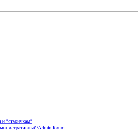
 и "старичкам"
министративный/Admin forum