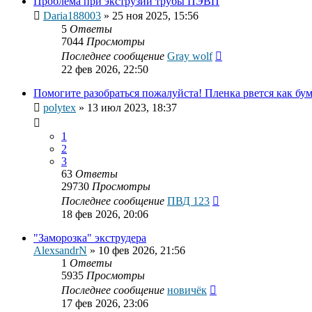
Проблема при экструзии трубы ПЭВП
Daria188003
»
25 ноя 2025, 15:56
5
Ответы
7044
Просмотры
Последнее сообщение
Gray wolf
22 фев 2026, 22:50
Помогите разобраться пожалуйста! Пленка рвется как бум
polytex
»
13 июл 2023, 18:37
1
2
3
63
Ответы
29730
Просмотры
Последнее сообщение
ПВД 123
18 фев 2026, 20:06
"Заморозка" экструдера
AlexsandrN
»
10 фев 2026, 21:56
1
Ответы
5935
Просмотры
Последнее сообщение
новичёк
17 фев 2026, 23:06