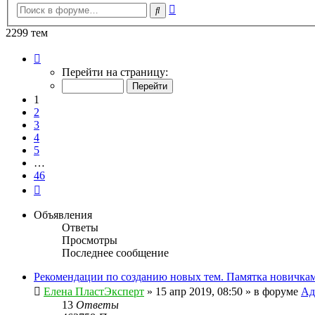
Расширенный
Поиск
поиск
2299 тем
Страница
1
Перейти на страницу:
из
46
1
2
3
4
5
…
46
След.
Объявления
Ответы
Просмотры
Последнее сообщение
Рекомендации по созданию новых тем. Памятка новичкам
Елена ПластЭксперт
»
15 апр 2019, 08:50
» в форуме
Ад
13
Ответы