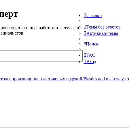
перт
Ссылки
Темы без ответов
роизводства и переработки пластмасс и
пециалистов.
Активные темы
Поиск
FAQ
Вход
ды производства пластиковых изделий/Plastics and main ways of pr