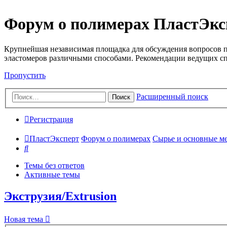
Форум о полимерах ПластЭкс
Крупнейшая независимая площадка для обсуждения вопросов п
эластомеров различными способами. Рекомендации ведущих с
Пропустить
Расширенный поиск
Поиск
Регистрация
ПластЭксперт
Форум о полимерах
Сырье и основные мето
Поиск
Темы без ответов
Активные темы
Экструзия/Extrusion
Новая тема