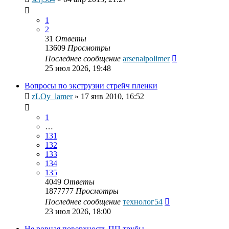
1
2
31
Ответы
13609
Просмотры
Последнее сообщение
arsenalpolimer
25 июл 2026, 19:48
Вопросы по экструзии стрейч пленки
zLOy_lamer
»
17 янв 2010, 16:52
1
…
131
132
133
134
135
4049
Ответы
1877777
Просмотры
Последнее сообщение
технолог54
23 июл 2026, 18:00
Не ровная поверхность ПП трубы