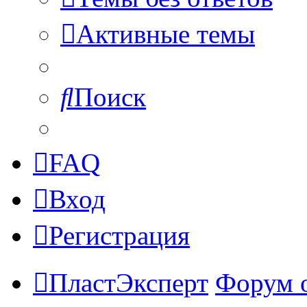
Активные темы
Поиск
FAQ
Вход
Регистрация
ПластЭксперт
Форум 