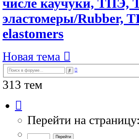
числе каучуки, ТПЭ, T
эластомеры/Rubber, T
elastomers
Новая тема
Расширенный
Поиск
поиск
313 тем
Страница
1
из
7
Перейти на страницу