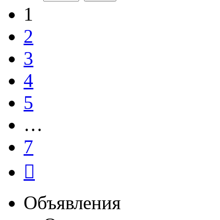
1
2
3
4
5
…
7
След.
Объявления