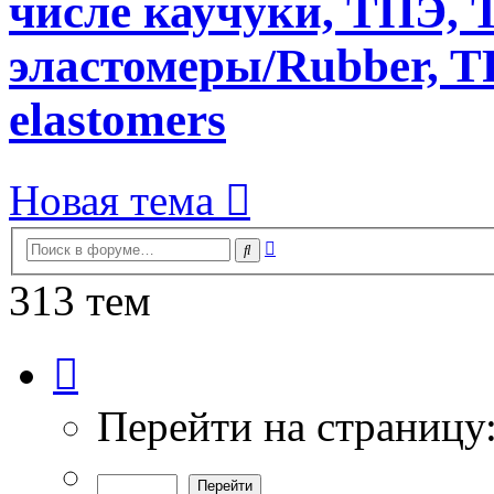
числе каучуки, ТПЭ, T
эластомеры/Rubber, T
elastomers
Новая тема
Расширенный
Поиск
поиск
313 тем
Страница
1
из
7
Перейти на страницу