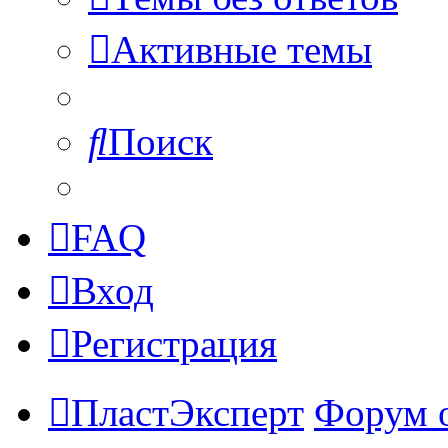
Активные темы
Поиск
FAQ
Вход
Регистрация
ПластЭксперт
Форум 