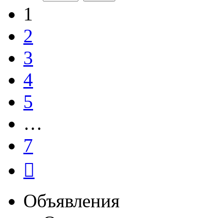
1
2
3
4
5
…
7
След.
Объявления