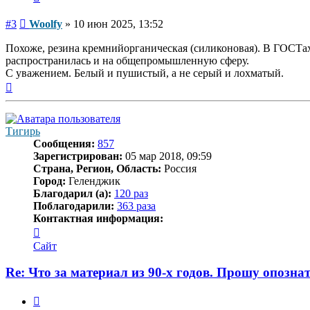
Сообщение
#3
Woolfy
»
10 июн 2025, 13:52
Похоже, резина кремнийорганическая (силиконовая). В ГОСТах
распространилась и на общепромышленную сферу.
С уважением. Белый и пушистый, а не серый и лохматый.
Вернуться
к
началу
Тигирь
Сообщения:
857
Зарегистрирован:
05 мар 2018, 09:59
Страна, Регион, Область:
Россия
Город:
Геленджик
Благодарил (а):
120 раз
Поблагодарили:
363 раза
Контактная информация:
Контактная
информация
Сайт
пользователя
Тигирь
Re: Что за материал из 90-х годов. Прошу опозна
Цитата