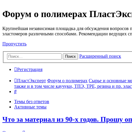
Форум о полимерах ПластЭкс
Крупнейшая независимая площадка для обсуждения вопросов п
эластомеров различными способами. Рекомендации ведущих с
Пропустить
Расширенный поиск
Поиск
Регистрация
ПластЭксперт
Форум о полимерах
Сырье и основные мето
также и в том числе каучуки, ТПЭ, TPE, резина и пр. элас
Поиск
Темы без ответов
Активные темы
Что за материал из 90-х годов. Прошу о