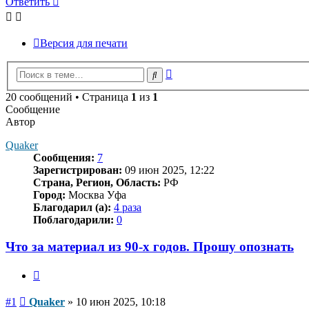
Ответить
Версия для печати
Расширенный
Поиск
поиск
20 сообщений • Страница
1
из
1
Сообщение
Автор
Quaker
Сообщения:
7
Зарегистрирован:
09 июн 2025, 12:22
Страна, Регион, Область:
РФ
Город:
Москва Уфа
Благодарил (а):
4 раза
Поблагодарили:
0
Что за материал из 90-х годов. Прошу опознать
Цитата
Сообщение
#1
Quaker
»
10 июн 2025, 10:18