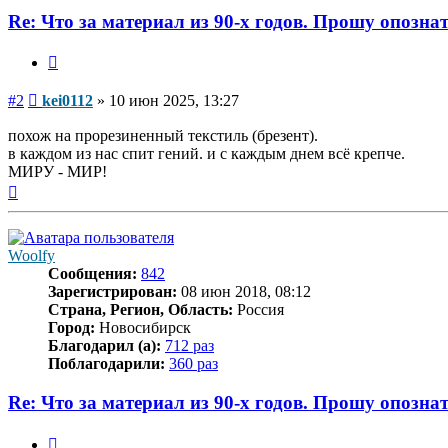
Re: Что за материал из 90-х годов. Прошу опозна
Цитата
Сообщение
#2
kei0112
»
10 июн 2025, 13:27
похож на прорезиненный текстиль (брезент).
в каждом из нас спит гений. и с каждым днем всё крепче.
МИРУ - МИР!
Вернуться
к
началу
Woolfy
Сообщения:
842
Зарегистрирован:
08 июн 2018, 08:12
Страна, Регион, Область:
Россия
Город:
Новосибирск
Благодарил (а):
712 раз
Поблагодарили:
360 раз
Re: Что за материал из 90-х годов. Прошу опозна
Цитата