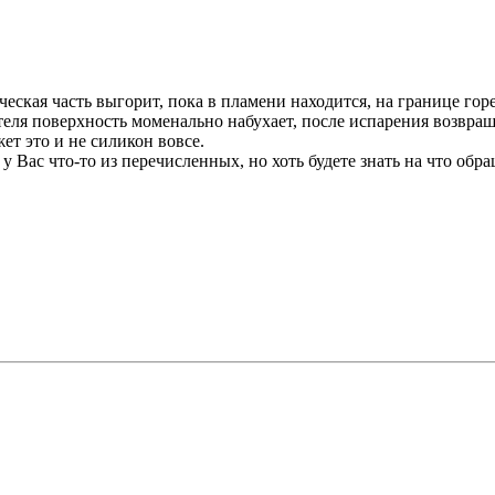
еская часть выгорит, пока в пламени находится, на границе горе
теля поверхность моменально набухает, после испарения возвраш
ет это и не силикон вовсе.
 у Вас что-то из перечисленных, но хоть будете знать на что об