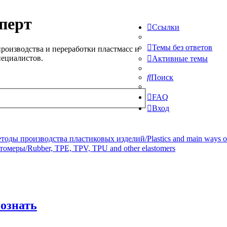
перт
Ссылки
Темы без ответов
роизводства и переработки пластмасс и
пециалистов.
Активные темы
Поиск
FAQ
Вход
ды производства пластиковых изделий/Plastics and main ways of pr
томеры/Rubber, TPE, TPV, TPU and other elastomers
познать