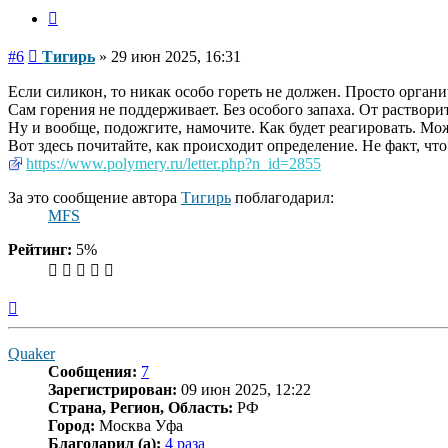
Цитата
Сообщение
#6
Тигирь
»
29 июн 2025, 16:31
Если силикон, то никак особо гореть не должен. Просто органич
Сам горения не поддерживает. Без особого запаха. От раствори
Ну и вообще, подожгите, намочите. Как будет реагировать. Мож
Вот здесь почитайте, как происходит определение. Не факт, что
https://www.polymery.ru/letter.php?n_id=2855
За это сообщение автора
Тигирь
поблагодарил:
MFS
Рейтинг:
5%
Вернуться
к
началу
Quaker
Сообщения:
7
Зарегистрирован:
09 июн 2025, 12:22
Страна, Регион, Область:
РФ
Город:
Москва Уфа
Благодарил (а):
4 раза