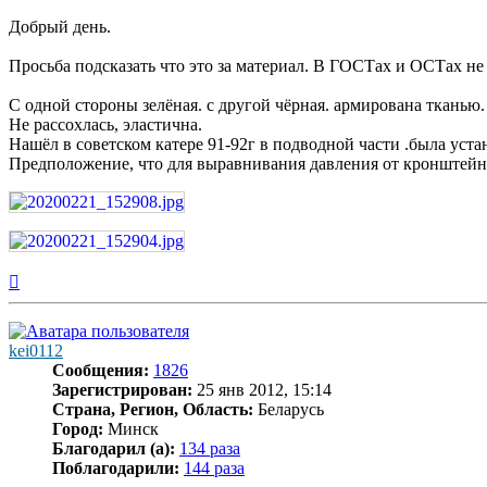
Добрый день.
Просьба подсказать что это за материал. В ГОСТах и ОСТах не
С одной стороны зелёная. с другой чёрная. армирована тканью.
Не рассохлась, эластична.
Нашёл в советском катере 91-92г в подводной части .была ус
Предположение, что для выравнивания давления от кронштейна 
Вернуться
к
началу
kei0112
Сообщения:
1826
Зарегистрирован:
25 янв 2012, 15:14
Страна, Регион, Область:
Беларусь
Город:
Минск
Благодарил (а):
134 раза
Поблагодарили:
144 раза