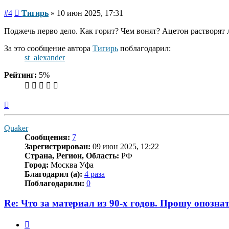
Сообщение
#4
Тигирь
»
10 июн 2025, 17:31
Поджечь перво дело. Как горит? Чем вонят? Ацетон растворят 
За это сообщение автора
Тигирь
поблагодарил:
st_alexander
Рейтинг:
5%
Вернуться
к
началу
Quaker
Сообщения:
7
Зарегистрирован:
09 июн 2025, 12:22
Страна, Регион, Область:
РФ
Город:
Москва Уфа
Благодарил (а):
4 раза
Поблагодарили:
0
Re: Что за материал из 90-х годов. Прошу опозна
Цитата