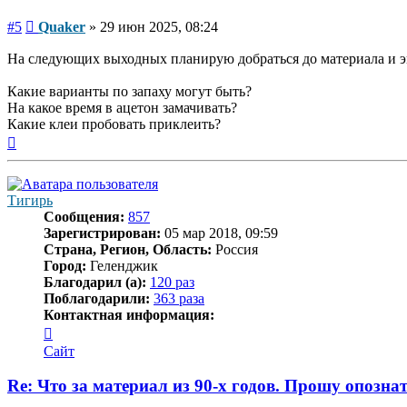
Сообщение
#5
Quaker
»
29 июн 2025, 08:24
На следующих выходных планирую добраться до материала и э
Какие варианты по запаху могут быть?
На какое время в ацетон замачивать?
Какие клеи пробовать приклеить?
Вернуться
к
началу
Тигирь
Сообщения:
857
Зарегистрирован:
05 мар 2018, 09:59
Страна, Регион, Область:
Россия
Город:
Геленджик
Благодарил (а):
120 раз
Поблагодарили:
363 раза
Контактная информация:
Контактная
информация
Сайт
пользователя
Тигирь
Re: Что за материал из 90-х годов. Прошу опозна