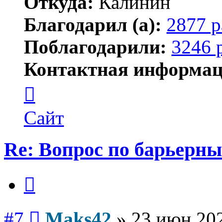
Откуда:
Калинин
Благодарил (а):
2877 р
Поблагодарили:
3246 
Контактная информац
Контактная
информация
пользователя
Maks42
Сайт
Re: Вопрос по барьерн
Цитата
Сообщение
#7
Maks42
»
23 июн 202