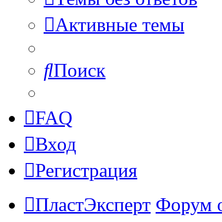
Активные темы
Поиск
FAQ
Вход
Регистрация
ПластЭксперт
Форум 