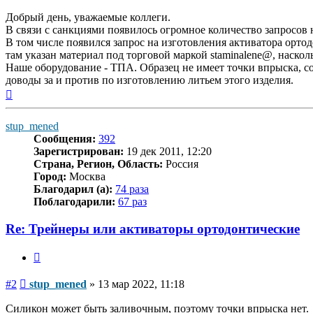
Добрый день, уважаемые коллеги.
В связи с санкциями появилось огромное количество запросов
В том числе появился запрос на изготовления активатора орто
там указан материал под торговой маркой staminalene@, насколь
Наше оборудование - ТПА. Образец не имеет точки впрыска, со
доводы за и против по изготовлению литьем этого изделия.
Вернуться
к
началу
stup_mened
Сообщения:
392
Зарегистрирован:
19 дек 2011, 12:20
Страна, Регион, Область:
Россия
Город:
Москва
Благодарил (а):
74 раза
Поблагодарили:
67 раз
Re: Трейнеры или активаторы ортодонтические
Цитата
Сообщение
#2
stup_mened
»
13 мар 2022, 11:18
Силикон может быть заливочным, поэтому точки впрыска нет.