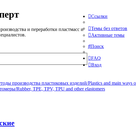
перт
Ссылки
Темы без ответов
роизводства и переработки пластмасс и
пециалистов.
Активные темы
Поиск
FAQ
Вход
ды производства пластиковых изделий/Plastics and main ways of pr
томеры/Rubber, TPE, TPV, TPU and other elastomers
ские