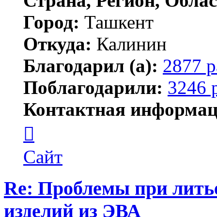
Страна, Регион, Облас
Город:
Ташкент
Откуда:
Калинин
Благодарил (а):
2877 р
Поблагодарили:
3246 
Контактная информац
Контактная
информация
пользователя
Maks42
Сайт
Re: Проблемы при лить
изделий из ЭВА