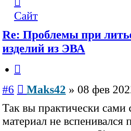
информация
пользователя
Maks42
Сайт
Re: Проблемы при лить
изделий из ЭВА
Цитата
Сообщение
#6
Maks42
»
08 фев 202
Так вы практически сами 
материал не вспенивался п