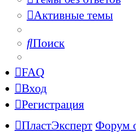
Активные темы
Поиск
FAQ
Вход
Регистрация
ПластЭксперт
Форум 