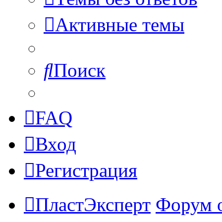
Активные темы
Поиск
FAQ
Вход
Регистрация
ПластЭксперт
Форум 