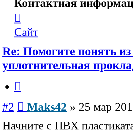
Контактная информац
Контактная
информация
пользователя
Maks42
Сайт
Re: Помогите понять из
уплотнительная прокла
Цитата
Сообщение
#2
Maks42
»
25 мар 201
Начните с ПВХ пластиката