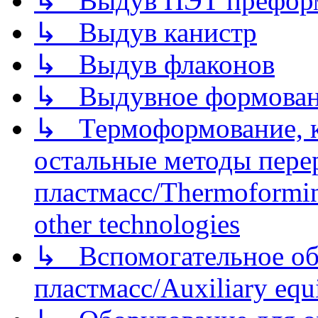
↳ Выдув ПЭТ префор
↳ Выдув канистр
↳ Выдув флаконов
↳ Выдувное формован
↳ Термоформование, ка
остальные методы пере
пластмасс/Thermoforming
other technologies
↳ Вспомогательное об
пластмасс/Auxiliary equi