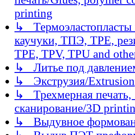
printing
↳ Термоэластопласты и
каучуки, ТПЭ, TPE, рез
TPE, TPV, TPU and other
↳ Литье под давлением/
↳ Экструзия/Extrusion
↳ Трехмерная печать,
сканирование/3D printin
↳ Выдувное формован