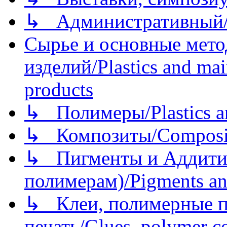
↳ Административный/
Сырье и основные мето
изделий/Plastics and mai
products
↳ Полимеры/Plastics a
↳ Композиты/Сomposite
↳ Пигменты и Аддитив
полимерам)/Pigments an
↳ Клеи, полимерные по
печать/Glues, polymer co