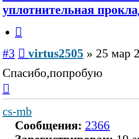
уплотнительная прокла
Цитата
Сообщение
#3
virtus2505
»
25 мар 
Спасибо,попробую
Вернуться
к
началу
cs-mb
Сообщения:
2366